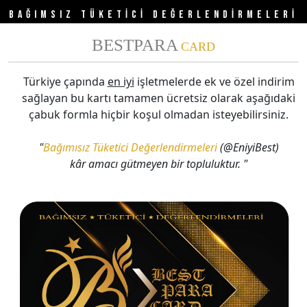
BAĞIMSIZ TÜKETİCİ DEĞERLENDİRMELERİ
BESTPARA
CARD
Türkiye çapında
en iyi
işletmelerde ek ve özel indirim
sağlayan bu kartı tamamen ücretsiz olarak aşağıdaki
çabuk formla hiçbir koşul olmadan isteyebilirsiniz.
"
Bağımısız Tüketici Değerlendirmeleri
(@EniyiBest)
kâr amacı gütmeyen bir topluluktur. "